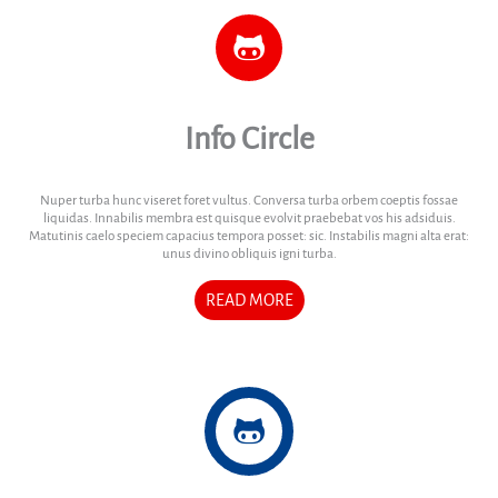
Info Circle
Nuper turba hunc viseret foret vultus. Conversa turba orbem coeptis fossae
liquidas. Innabilis membra est quisque evolvit praebebat vos his adsiduis.
Matutinis caelo speciem capacius tempora posset: sic. Instabilis magni alta erat:
unus divino obliquis igni turba.
READ MORE