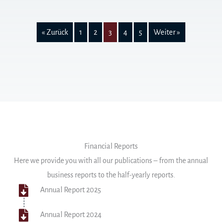
« Zurück
1
2
3
4
5
Weiter »
Financial Reports
Here we provide you with all our publications – from the annual
business reports to the half-yearly reports.
Annual Report 2025
Annual Report 2024